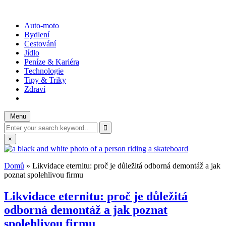
Skip
to
WOTODO?
rady, tipy a triky
Auto-moto
content
Bydlení
Cestování
Jídlo
Peníze & Kariéra
Technologie
Tipy & Triky
Zdraví
Menu
Search
for:
×
Domů
»
Likvidace eternitu: proč je důležitá odborná demontáž a jak
poznat spolehlivou firmu
Likvidace eternitu: proč je důležitá
odborná demontáž a jak poznat
spolehlivou firmu