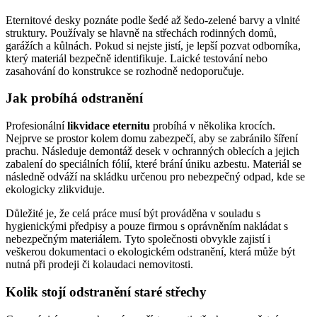
Eternitové desky poznáte podle šedé až šedo-zelené barvy a vlnité
struktury. Používaly se hlavně na střechách rodinných domů,
garážích a kůlnách. Pokud si nejste jistí, je lepší pozvat odborníka,
který materiál bezpečně identifikuje. Laické testování nebo
zasahování do konstrukce se rozhodně nedoporučuje.
Jak probíhá odstranění
Profesionální
likvidace eternitu
probíhá v několika krocích.
Nejprve se prostor kolem domu zabezpečí, aby se zabránilo šíření
prachu. Následuje demontáž desek v ochranných oblecích a jejich
zabalení do speciálních fólií, které brání úniku azbestu. Materiál se
následně odváží na skládku určenou pro nebezpečný odpad, kde se
ekologicky zlikviduje.
Důležité je, že celá práce musí být prováděna v souladu s
hygienickými předpisy a pouze firmou s oprávněním nakládat s
nebezpečným materiálem. Tyto společnosti obvykle zajistí i
veškerou dokumentaci o ekologickém odstranění, která může být
nutná při prodeji či kolaudaci nemovitosti.
Kolik stojí odstranění staré střechy