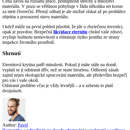
Cena závisí na rozsahu práce, přístupnosti střechy a množství
materiálu. V praxi se většinou pohybuje v řádu několika set korun
za metr čtvereční. Přesný odhad je ale možné získat až po prohlídce
objektu a posouzení stavu materiálu.
I když může na první pohled působit, že jde o zbytečnou investici,
opak je pravdou. Bezpečná
likvidace eternitu
chrání vaše zdraví,
zvyšuje hodnotu nemovitosti a eliminuje riziko postihu ze strany
inspekce životního prostředí.
Shrnutí
Eternitová krytina patří minulosti. Pokud ji máte stále na domě,
vyplatí se ji odstranit dřív, než se stane hrozbou. Odborný zásah
zajistí nejen ekologické zpracování materiálu, ale především bezpečí
pro vás i vaše okolí.
Odstranit problém včas je vždy levnější – a u azbestu to platí
dvojnásob.
Author:
Pavel