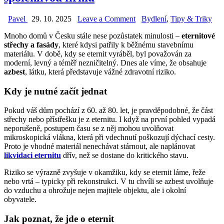
on
Posted
Pavel
29. 10. 2025
Leave a Comment
Bydlení
,
Tipy & Triky
Likvidace
in
Mnoho domů v Česku stále nese pozůstatek minulosti –
eternitové
eternitu:
střechy a fasády
, které kdysi patřily k běžnému stavebnímu
proč
materiálu. V době, kdy se eternit vyráběl, byl považován za
je
moderní, levný a téměř nezničitelný. Dnes ale víme, že obsahuje
důležitá
azbest
, látku, která představuje vážné zdravotní riziko.
odborná
demontáž
Kdy je nutné začít jednat
a
jak
poznat
Pokud váš dům pochází z 60. až 80. let, je pravděpodobné, že část
spolehlivou
střechy nebo přístřešku je z eternitu. I když na první pohled vypadá
firmu
neporušeně, postupem času se z něj mohou uvolňovat
mikroskopická vlákna, která při vdechnutí poškozují dýchací cesty.
Proto je vhodné materiál nenechávat stárnout, ale naplánovat
likvidaci eternitu
dřív, než se dostane do kritického stavu.
Riziko se výrazně zvyšuje v okamžiku, kdy se eternit láme, řeže
nebo vrtá – typicky při rekonstrukci. V tu chvíli se azbest uvolňuje
do vzduchu a ohrožuje nejen majitele objektu, ale i okolní
obyvatele.
Jak poznat, že jde o eternit