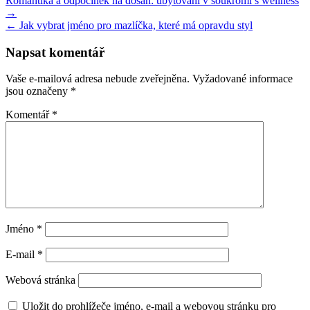
Navigace
Romantika a odpočinek na dosah: ubytování v soukromí s wellness
→
pro
← Jak vybrat jméno pro mazlíčka, které má opravdu styl
příspěvek
Napsat komentář
Vaše e-mailová adresa nebude zveřejněna.
Vyžadované informace
jsou označeny
*
Komentář
*
Jméno
*
E-mail
*
Webová stránka
Uložit do prohlížeče jméno, e-mail a webovou stránku pro