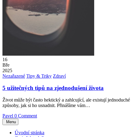
16
Bře
2025
Posted
Nezařazené
Tipy & Triky
Zdraví
in
5 užitečných tipů na zjednodušení života
Život může být často hektický a zahlcující, ale existují jednoduché
způsoby, jak si ho usnadnit. Přinášíme vám…
Pavel
0 Comment
Menu
Úvodní stránka