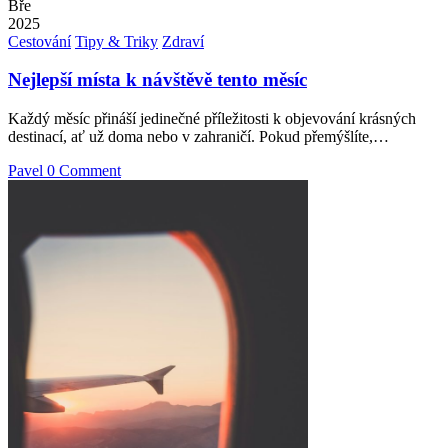
Bře
2025
Posted
Cestování
Tipy & Triky
Zdraví
in
Nejlepší místa k návštěvě tento měsíc
Každý měsíc přináší jedinečné příležitosti k objevování krásných
destinací, ať už doma nebo v zahraničí. Pokud přemýšlíte,…
Pavel
0 Comment