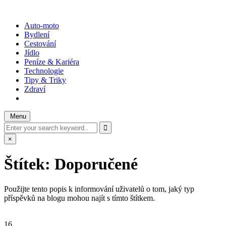
Skip
to
WOTODO?
rady, tipy a triky
Auto-moto
content
Bydlení
Cestování
Jídlo
Peníze & Kariéra
Technologie
Tipy & Triky
Zdraví
Menu
Search
for:
×
Štítek:
Doporučené
Použijte tento popis k informování uživatelů o tom, jaký typ
příspěvků na blogu mohou najít s tímto štítkem.
16