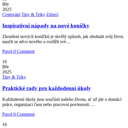
Bře
2025
Posted
Cestování
Tipy & Triky
Zdraví
in
Inspirativní nápady na nové koníčky
Zkoušení nových koníčků je skvělý způsob, jak obohatit svůj život,
naučit se něco nového a rozšířit své…
Pavel
0 Comment
16
Bře
2025
Posted
Tipy & Triky
in
Praktické rady pro každodenní úkoly
Každodenní úkoly jsou součástí našeho života, ať už jde o domácí
práce, organizaci času nebo pracovní povinnosti….
Pavel
0 Comment
16