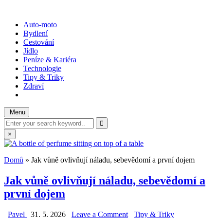
Skip
to
WOTODO?
rady, tipy a triky
Auto-moto
content
Bydlení
Cestování
Jídlo
Peníze & Kariéra
Technologie
Tipy & Triky
Zdraví
Menu
Search
for:
×
Domů
»
Jak vůně ovlivňují náladu, sebevědomí a první dojem
Jak vůně ovlivňují náladu, sebevědomí a
první dojem
on
Posted
Pavel
31. 5. 2026
Leave a Comment
Tipy & Triky