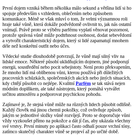
Jak
in
První dojem vzniká během několika málo sekund a většina lidí si ho
vůně
spojuje především s vzhledem, oblečením nebo způsobem
ovlivňují
komunikace. Méně se však mluví o tom, že velmi významnou roli
náladu,
hraje také vůně, která dokáže podvědomě ovlivnit to, jak nás ostatní
sebevědomí
vnímají. Právě proto se výběru parfému vyplatí věnovat pozornost,
a
protože správná vůně může podtrhnout osobnost, dodat sebevědomí
první
a vytvořit charakteristický dojem, který si lidé zapamatují mnohem
dojem
déle než konkrétní outfit nebo účes.
Vědecké studie dlouhodobě potvrzují, že vůně mají silný vliv na
lidské emoce. Některé působí uklidňujícím dojmem, jiné podporují
energii, soustředění nebo pocit sebejistoty. Není proto překvapením,
že mnoho lidí má oblíbenou vůni, kterou používá při důležitých
pracovních schůzkách, společenských akcích nebo jiných situacích,
kdy chtějí působit co nejlépe. Kvalitní
Parfém
se tak stává nejen
módním doplňkem, ale také nástrojem, který pomáhá vytvářet
určitou atmosféru a podporovat psychickou pohodu.
Zajímavé je, že stejná vůně může na různých lidech působit odlišně.
Každý člověk má jinou chemii pokožky, což ovlivňuje způsob,
jakým se jednotlivé složky vůně rozvíjejí. Proto se doporučuje vůni
vždy vyzkoušet přímo na pokožce a dát jí čas, aby ukázala všechny
své vrstvy. První minuty po aplikaci často odhalí pouze vrchní tóny,
zatímco skutečný charakter vůně se projeví až po určité době.