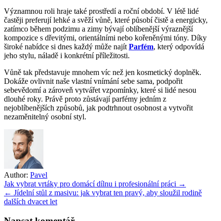
Významnou roli hraje také prostředí a roční období. V létě lidé
častěji preferují lehké a svěží vůně, které působí čistě a energicky,
zatímco během podzimu a zimy bývají oblíbenější výraznější
kompozice s dřevitými, orientálními nebo kořeněnými tóny. Díky
široké nabídce si dnes každý může najít
Parfém
, který odpovídá
jeho stylu, náladě i konkrétní příležitosti.
Vůně tak představuje mnohem víc než jen kosmetický doplněk.
Dokáže ovlivnit naše vlastní vnímání sebe sama, podpořit
sebevědomí a zároveň vytvářet vzpomínky, které si lidé nesou
dlouhé roky. Právě proto zůstávají parfémy jedním z
nejoblíbenějších způsobů, jak podtrhnout osobnost a vytvořit
nezaměnitelný osobní styl.
Author:
Pavel
Navigace
Jak vybrat vrtáky pro domácí dílnu i profesionální práci →
← Jídelní stůl z masivu: jak vybrat ten pravý, aby sloužil rodině
pro
dalších dvacet let
příspěvek
Napsat komentář