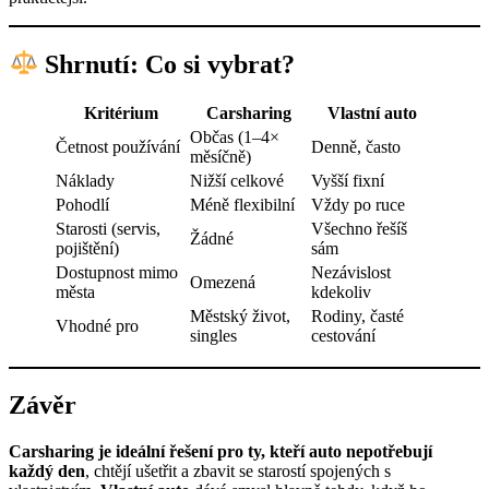
Shrnutí: Co si vybrat?
Kritérium
Carsharing
Vlastní auto
Občas (1–4×
Četnost používání
Denně, často
měsíčně)
Náklady
Nižší celkové
Vyšší fixní
Pohodlí
Méně flexibilní
Vždy po ruce
Starosti (servis,
Všechno řešíš
Žádné
pojištění)
sám
Dostupnost mimo
Nezávislost
Omezená
města
kdekoliv
Městský život,
Rodiny, časté
Vhodné pro
singles
cestování
Závěr
Carsharing je ideální řešení pro ty, kteří auto nepotřebují
každý den
, chtějí ušetřit a zbavit se starostí spojených s