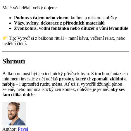
Malé věci dělají velký dojem:
Podnos s čajem nebo vínem
, knihou a miskou s oříšky
Vázy, svícny, dekorace z přírodních materiálů
Zvonkohra, vodní fontánka nebo difuzér s vůní levandule
Tip: Vytvoř si z balkonu rituál – ranní kávu, večerní relax, nebo
nedělní čtení.
Shrnutí
Balkon nemusí být jen technický přívěsek bytu. S trochou fantazie a
minimem investic z něj uděláš
prostor, který tě zpomalí, zklidní a
nabije
– i uprostřed ruchu města. Ať už si vytvoříš džungli plnou
zeleně, nebo minimalistický zen koutek, důležité je jediné:
aby ses
tam cítil/a dobře
.
Author:
Pavel