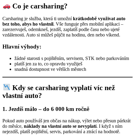
Co je carsharing?
Carsharing je služba, která ti umožní
krátkodobě využívat auto
bez toho, abys ho vlastnil
. Vše funguje přes mobilní aplikaci –
zarezervuješ, odemkneš, jezdíš, zaplatíš podle času nebo ujeté
vzdálenosti. Auto si můžeš půjčit na hodinu, den nebo víkend.
Hlavní výhody:
žádné starosti s pojištěním, servisem, STK nebo parkováním
platíš jen za to, co opravdu využiješ
snadná dostupnost ve větších městech
Kdy se carsharing vyplatí víc než
vlastní auto?
1.
Jezdíš málo – do 6 000 km ročně
Pokud auto používáš jen občas na nákup, výlet nebo přesun párkrát
do měsíce,
náklady na vlastní auto se nevyplatí
. I když s ním
nejezdíš, platíš pojištění, servis, parkování a ztrácí na hodnotě.