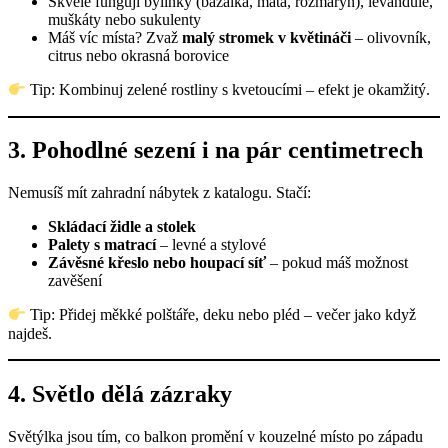
Skvěle fungují bylinky (bazalka, máta, rozmarýn), levandule,
muškáty nebo sukulenty
Máš víc místa? Zvaž
malý stromek v květináči
– olivovník,
citrus nebo okrasná borovice
Tip: Kombinuj zelené rostliny s kvetoucími – efekt je okamžitý.
3.
Pohodlné sezení i na pár centimetrech
Nemusíš mít zahradní nábytek z katalogu. Stačí:
Skládací židle a stolek
Palety s matrací
– levné a stylové
Závěsné křeslo nebo houpací síť
– pokud máš možnost
zavěšení
Tip: Přidej měkké polštáře, deku nebo pléd – večer jako když
najdeš.
4.
Světlo dělá zázraky
Světýlka jsou tím, co balkon promění v kouzelné místo po západu