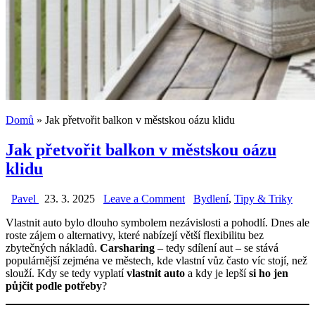
Domů
»
Jak přetvořit balkon v městskou oázu klidu
Jak přetvořit balkon v městskou oázu
klidu
on
Posted
Pavel
23. 3. 2025
Leave a Comment
Bydlení
,
Tipy & Triky
Jak
in
Vlastnit auto bylo dlouho symbolem nezávislosti a pohodlí. Dnes ale
přetvořit
roste zájem o alternativy, které nabízejí větší flexibilitu bez
balkon
zbytečných nákladů.
Carsharing
– tedy sdílení aut – se stává
v
populárnější zejména ve městech, kde vlastní vůz často víc stojí, než
městskou
slouží. Kdy se tedy vyplatí
vlastnit auto
a kdy je lepší
si ho jen
oázu
půjčit podle potřeby
?
klidu