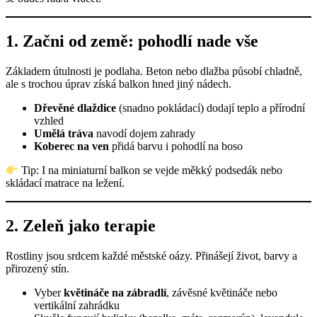
1.
Začni od země: pohodlí nade vše
Základem útulnosti je podlaha. Beton nebo dlažba působí chladně,
ale s trochou úprav získá balkon hned jiný nádech.
Dřevěné dlaždice
(snadno pokládací) dodají teplo a přírodní
vzhled
Umělá tráva
navodí dojem zahrady
Koberec na ven
přidá barvu i pohodlí na boso
Tip: I na miniaturní balkon se vejde měkký podsedák nebo
skládací matrace na ležení.
2.
Zeleň jako terapie
Rostliny jsou srdcem každé městské oázy. Přinášejí život, barvy a
přirozený stín.
Vyber
květináče na zábradlí
, závěsné květináče nebo
vertikální zahrádku