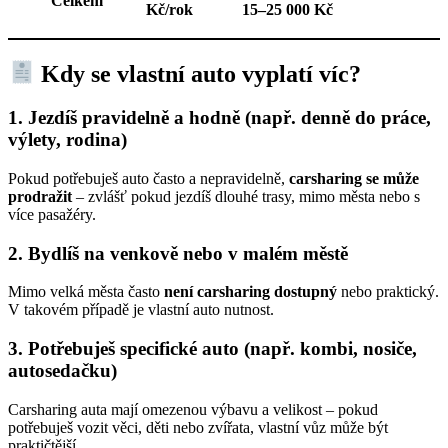
Celkem
Kč/rok
15–25 000 Kč
Kdy se vlastní auto vyplatí víc?
1.
Jezdíš pravidelně a hodně (např. denně do práce,
výlety, rodina)
Pokud potřebuješ auto často a nepravidelně,
carsharing se může
prodražit
– zvlášť pokud jezdíš dlouhé trasy, mimo města nebo s
více pasažéry.
2.
Bydlíš na venkově nebo v malém městě
Mimo velká města často
není carsharing dostupný
nebo praktický.
V takovém případě je vlastní auto nutnost.
3.
Potřebuješ specifické auto (např. kombi, nosiče,
autosedačku)
Carsharing auta mají omezenou výbavu a velikost – pokud
potřebuješ vozit věci, děti nebo zvířata, vlastní vůz může být
praktičtější.