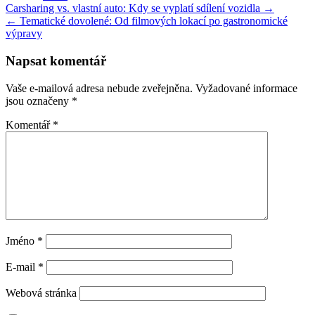
Navigace
Carsharing vs. vlastní auto: Kdy se vyplatí sdílení vozidla →
← Tematické dovolené: Od filmových lokací po gastronomické
pro
výpravy
příspěvek
Napsat komentář
Vaše e-mailová adresa nebude zveřejněna.
Vyžadované informace
jsou označeny
*
Komentář
*
Jméno
*
E-mail
*
Webová stránka