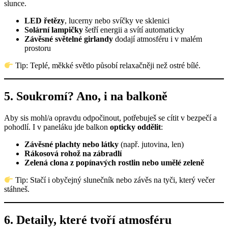
slunce.
LED řetězy
, lucerny nebo svíčky ve sklenici
Solární lampičky
šetří energii a svítí automaticky
Závěsné světelné girlandy
dodají atmosféru i v malém
prostoru
Tip: Teplé, měkké světlo působí relaxačněji než ostré bílé.
5.
Soukromí? Ano, i na balkoně
Aby sis mohl/a opravdu odpočinout, potřebuješ se cítit v bezpečí a
pohodlí. I v paneláku jde balkon
opticky oddělit
:
Závěsné plachty nebo látky
(např. jutovina, len)
Rákosová rohož na zábradlí
Zelená clona z popínavých rostlin nebo umělé zeleně
Tip: Stačí i obyčejný slunečník nebo závěs na tyči, který večer
stáhneš.
6.
Detaily, které tvoří atmosféru