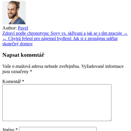
Author:
Pavel
Navigace
Zdraví podle chronotypu: Sovy vs. skřivani a jak se s tím pracuje →
← Chytrá řešení pro nájemní bydlení: Jak si z pronájmu udělat
pro
skutečný domov
příspěvek
Napsat komentář
Vaše e-mailová adresa nebude zveřejněna.
Vyžadované informace
jsou označeny
*
Komentář
*
Jméno
*