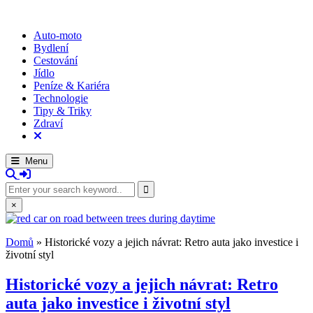
Skip
to
WOTODO?
rady, tipy a triky
Auto-moto
content
Bydlení
Cestování
Jídlo
Peníze & Kariéra
Technologie
Tipy & Triky
Zdraví
Menu
Search
for:
×
Domů
»
Historické vozy a jejich návrat: Retro auta jako investice i
životní styl
Historické vozy a jejich návrat: Retro
auta jako investice i životní styl