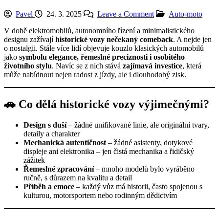
on
Posted
Pavel
24. 3. 2025
Leave a Comment
Auto-moto
Historické
in
V době elektromobilů, autonomního řízení a minimalistického
vozy
designu zažívají
historické vozy nečekaný comeback
. A nejde jen
a
o nostalgii. Stále více lidí objevuje kouzlo klasických automobilů
jejich
jako
symbolu elegance, řemeslné preciznosti i osobitého
návrat:
životního stylu
. Navíc se z nich stává
zajímavá investice
, která
Retro
může nabídnout nejen radost z jízdy, ale i dlouhodobý zisk.
auta
jako
investice
i
🚗 Co dělá historické vozy výjimečnými?
životní
styl
Design s duší
– žádné unifikované linie, ale originální tvary,
detaily a charakter
Mechanická autentičnost
– žádné asistenty, dotykové
displeje ani elektronika – jen čistá mechanika a řidičský
zážitek
Řemeslné zpracování
– mnoho modelů bylo vyráběno
ručně, s důrazem na kvalitu a detail
Příběh a emoce
– každý vůz má historii, často spojenou s
kulturou, motorsportem nebo rodinným dědictvím