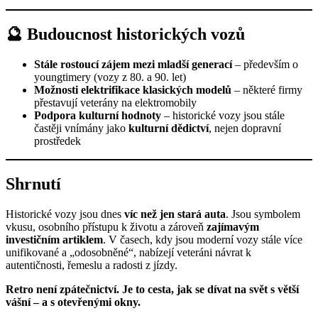
🔮 Budoucnost historických vozů
Stále rostoucí zájem mezi mladší generací
– především o
youngtimery (vozy z 80. a 90. let)
Možnosti elektrifikace klasických modelů
– některé firmy
přestavují veterány na elektromobily
Podpora kulturní hodnoty
– historické vozy jsou stále
častěji vnímány jako
kulturní dědictví
, nejen dopravní
prostředek
Shrnutí
Historické vozy jsou dnes
víc než jen stará auta
. Jsou symbolem
vkusu, osobního přístupu k životu a zároveň
zajímavým
investičním artiklem
. V časech, kdy jsou moderní vozy stále více
unifikované a „odosobněné“, nabízejí veteráni návrat k
autentičnosti, řemeslu a radosti z jízdy.
Retro není zpátečnictví. Je to cesta, jak se dívat na svět s větší
vášní – a s otevřenými okny.