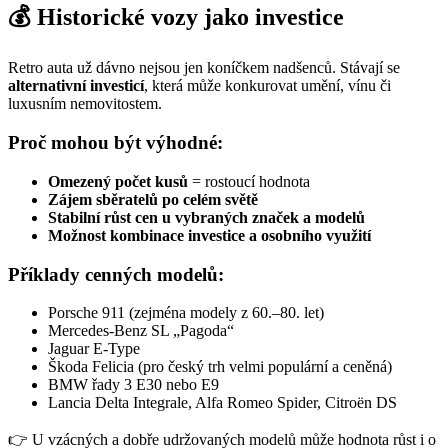
💰 Historické vozy jako investice
Retro auta už dávno nejsou jen koníčkem nadšenců. Stávají se
alternativní investicí
, která může konkurovat umění, vínu či
luxusním nemovitostem.
Proč mohou být výhodné:
Omezený počet kusů
= rostoucí hodnota
Zájem sběratelů po celém světě
Stabilní růst cen u vybraných značek a modelů
Možnost kombinace investice a osobního využití
Příklady cenných modelů:
Porsche 911 (zejména modely z 60.–80. let)
Mercedes-Benz SL „Pagoda“
Jaguar E-Type
Škoda Felicia (pro český trh velmi populární a ceněná)
BMW řady 3 E30 nebo E9
Lancia Delta Integrale, Alfa Romeo Spider, Citroën DS
👉 U vzácných a dobře udržovaných modelů může hodnota růst i o