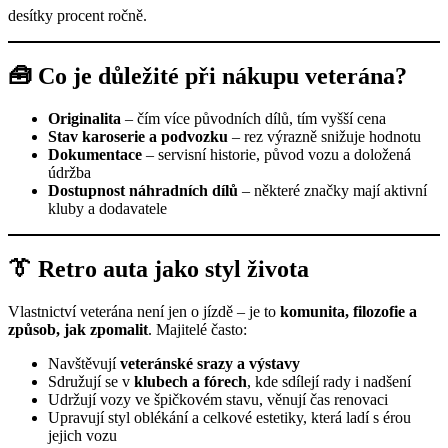
desítky procent ročně.
🧰 Co je důležité při nákupu veterána?
Originalita
– čím více původních dílů, tím vyšší cena
Stav karoserie a podvozku
– rez výrazně snižuje hodnotu
Dokumentace
– servisní historie, původ vozu a doložená
údržba
Dostupnost náhradních dílů
– některé značky mají aktivní
kluby a dodavatele
👔 Retro auta jako styl života
Vlastnictví veterána není jen o jízdě – je to
komunita, filozofie a
způsob, jak zpomalit
. Majitelé často:
Navštěvují
veteránské srazy a výstavy
Sdružují se v
klubech a fórech
, kde sdílejí rady i nadšení
Udržují vozy ve špičkovém stavu, věnují čas renovaci
Upravují styl oblékání a celkové estetiky, která ladí s érou
jejich vozu