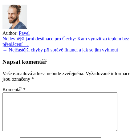
Author:
Pavel
Navigace
Nejlevnější jarní destinace pro Čechy: Kam vyrazit za teplem bez
přeplácení →
pro
← Nejčastější chyby při správě financí a jak se jim vyhnout
příspěvek
Napsat komentář
Vaše e-mailová adresa nebude zveřejněna.
Vyžadované informace
jsou označeny
*
Komentář
*