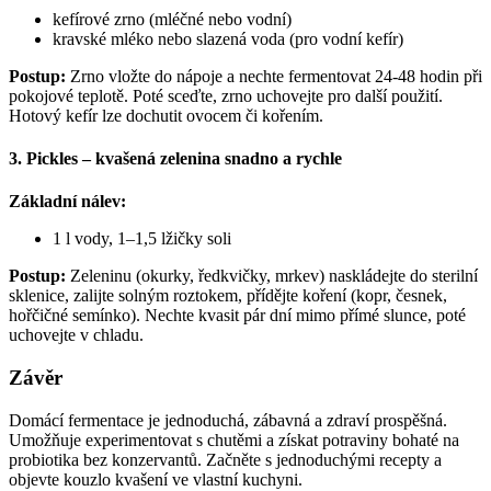
kefírové zrno (mléčné nebo vodní)
kravské mléko nebo slazená voda (pro vodní kefír)
Postup:
Zrno vložte do nápoje a nechte fermentovat 24-48 hodin při
pokojové teplotě. Poté sceďte, zrno uchovejte pro další použití.
Hotový kefír lze dochutit ovocem či kořením.
3. Pickles – kvašená zelenina snadno a rychle
Základní nálev:
1 l vody, 1–1,5 lžičky soli
Postup:
Zeleninu (okurky, ředkvičky, mrkev) naskládejte do sterilní
sklenice, zalijte solným roztokem, přídějte koření (kopr, česnek,
hořčičné semínko). Nechte kvasit pár dní mimo přímé slunce, poté
uchovejte v chladu.
Závěr
Domácí fermentace je jednoduchá, zábavná a zdraví prospěšná.
Umožňuje experimentovat s chutěmi a získat potraviny bohaté na
probiotika bez konzervantů. Začněte s jednoduchými recepty a
objevte kouzlo kvašení ve vlastní kuchyni.