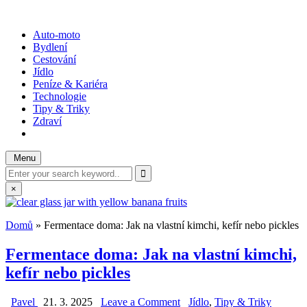
Skip
to
WOTODO?
rady, tipy a triky
Auto-moto
content
Bydlení
Cestování
Jídlo
Peníze & Kariéra
Technologie
Tipy & Triky
Zdraví
Menu
Search
for:
×
Domů
»
Fermentace doma: Jak na vlastní kimchi, kefír nebo pickles
Fermentace doma: Jak na vlastní kimchi,
kefír nebo pickles
on
Posted
Pavel
21. 3. 2025
Leave a Comment
Jídlo
,
Tipy & Triky