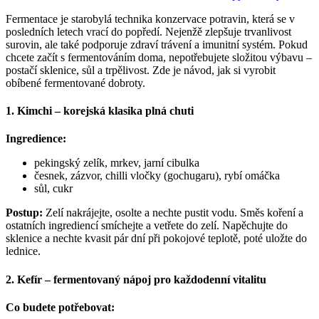
Fermentace
in
Fermentace je starobylá technika konzervace potravin, která se v
doma:
posledních letech vrací do popředí. Nejenžě zlepšuje trvanlivost
Jak
surovin, ale také podporuje zdraví trávení a imunitní systém. Pokud
na
chcete začít s fermentováním doma, nepotřebujete složitou výbavu –
vlastní
postačí sklenice, sůl a trpělivost. Zde je návod, jak si vyrobit
kimchi,
obíbené fermentované dobroty.
kefír
nebo
pickles
1. Kimchi – korejská klasika plná chuti
Ingredience:
pekingský zelík, mrkev, jarní cibulka
česnek, zázvor, chilli vločky (gochugaru), rybí omáčka
sůl, cukr
Postup:
Zelí nakrájejte, osolte a nechte pustit vodu. Směs koření a
ostatních ingrediencí smíchejte a vetřete do zelí. Napěchujte do
sklenice a nechte kvasit pár dní při pokojové teplotě, poté uložte do
lednice.
2. Kefír – fermentovaný nápoj pro každodenní vitalitu
Co budete potřebovat: