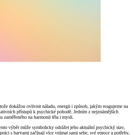
otože dokážou ovlivnit náladu, energii i způsob, jakým reagujeme na
rnativních přístupů k psychické pohodě. Jedním z nejznámějších
u zaměřeného na harmonii těla i mysli.
tento výběr může symbolicky odrážet jeho aktuální psychický stav,
 práci s barvami začínají více vnímat sami sebe, své emoce a potřeby,