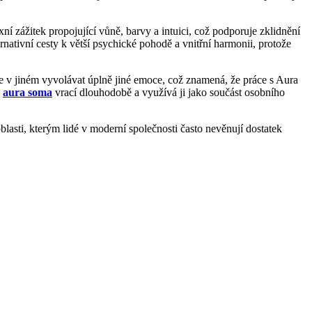
ní zážitek propojující vůně, barvy a intuici, což podporuje zklidnění
ternativní cesty k větší psychické pohodě a vnitřní harmonii, protože
že v jiném vyvolávat úplně jiné emoce, což znamená, že práce s Aura
k
aura soma
vrací dlouhodobě a využívá ji jako součást osobního
asti, kterým lidé v moderní společnosti často nevěnují dostatek