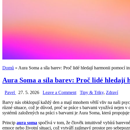
Domů
»
Aura Soma a síla barev: Proč lidé hledají harmonii pomocí in
Aura Soma a síla barev: Proč lidé hledají
on
Posted
Pavel
27. 5. 2026
Leave a Comment
Tipy & Triky
,
Zdraví
Aura
in
Barvy nás obklopují každý den a mají mnohem větší vliv na naši psych
Soma
různé situace, což je důvod, proč se práce s barvami využívá nejen v
a
systémů založených na práci s barvami je Aura Soma, která propojuje 
síla
barev:
Princip
aura soma
spočívá v tom, že člověk intuitivně vybírá barevn
Proč
emoce nebo životní situaci, což vytváří zajímavý prostor pro sebepozn
lidé