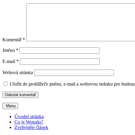
Komentář
*
Jméno
*
E-mail
*
Webová stránka
Uložit do prohlížeče jméno, e-mail a webovou stránku pro budou
Menu
Úvodní stránka
Co je Wotodo?
Zveřejněte článek