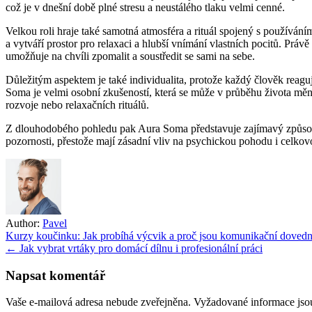
což je v dnešní době plné stresu a neustálého tlaku velmi cenné.
hledají
harmonii
Velkou roli hraje také samotná atmosféra a rituál spojený s používání
pomocí
a vytváří prostor pro relaxaci a hlubší vnímání vlastních pocitů. Právě
intuitivního
umožňuje na chvíli zpomalit a soustředit se sami na sebe.
výběru
Důležitým aspektem je také individualita, protože každý člověk reag
Soma je velmi osobní zkušeností, která se může v průběhu života měnit
rozvoje nebo relaxačních rituálů.
Z dlouhodobého pohledu pak Aura Soma představuje zajímavý způsob, ja
pozornosti, přestože mají zásadní vliv na psychickou pohodu i celkovo
Author:
Pavel
Navigace
Kurzy koučinku: Jak probíhá výcvik a proč jsou komunikační dovednos
← Jak vybrat vrtáky pro domácí dílnu i profesionální práci
pro
příspěvek
Napsat komentář
Vaše e-mailová adresa nebude zveřejněna.
Vyžadované informace js