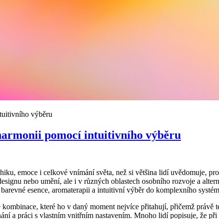
tuitivního výběru
 harmonii pomocí intuitivního výběru
iku, emoce i celkové vnímání světa, než si většina lidí uvědomuje, pr
 designu nebo umění, ale i v různých oblastech osobního rozvoje a alte
barevné esence, aromaterapii a intuitivní výběr do komplexního systém
é kombinace, které ho v daný moment nejvíce přitahují, přičemž právě 
ání a práci s vlastním vnitřním nastavením. Mnoho lidí popisuje, že při