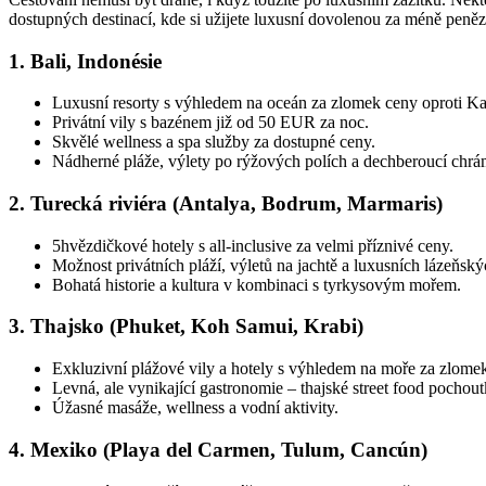
destinací,
dostupných destinací, kde si užijete luxusní dovolenou za méně peněz
kde
si
1. Bali, Indonésie
užijete
luxusní
dovolenou
Luxusní resorty s výhledem na oceán za zlomek ceny oproti Ka
za
Privátní vily s bazénem již od 50 EUR za noc.
málo
Skvělé wellness a spa služby za dostupné ceny.
peněz
Nádherné pláže, výlety po rýžových polích a dechberoucí chrá
2. Turecká riviéra (Antalya, Bodrum, Marmaris)
5hvězdičkové hotely s all-inclusive za velmi příznivé ceny.
Možnost privátních pláží, výletů na jachtě a luxusních lázeňský
Bohatá historie a kultura v kombinaci s tyrkysovým mořem.
3. Thajsko (Phuket, Koh Samui, Krabi)
Exkluzivní plážové vily a hotely s výhledem na moře za zlome
Levná, ale vynikající gastronomie – thajské street food pochoutk
Úžasné masáže, wellness a vodní aktivity.
4. Mexiko (Playa del Carmen, Tulum, Cancún)