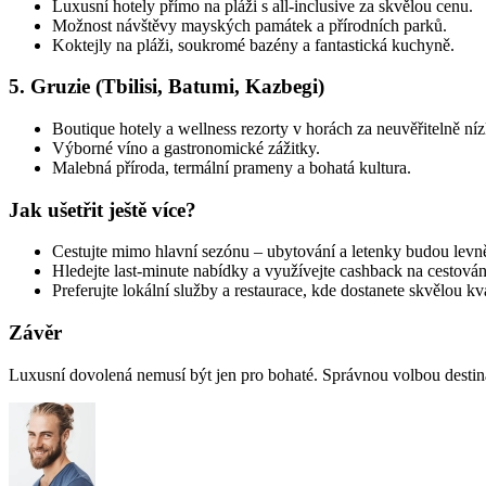
Luxusní hotely přímo na pláži s all-inclusive za skvělou cenu.
Možnost návštěvy mayských památek a přírodních parků.
Koktejly na pláži, soukromé bazény a fantastická kuchyně.
5. Gruzie (Tbilisi, Batumi, Kazbegi)
Boutique hotely a wellness rezorty v horách za neuvěřitelně ní
Výborné víno a gastronomické zážitky.
Malebná příroda, termální prameny a bohatá kultura.
Jak ušetřit ještě více?
Cestujte mimo hlavní sezónu – ubytování a letenky budou levně
Hledejte last-minute nabídky a využívejte cashback na cestován
Preferujte lokální služby a restaurace, kde dostanete skvělou k
Závěr
Luxusní dovolená nemusí být jen pro bohaté. Správnou volbou destinac