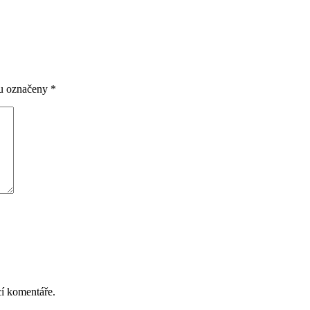
ou označeny
*
cí komentáře.