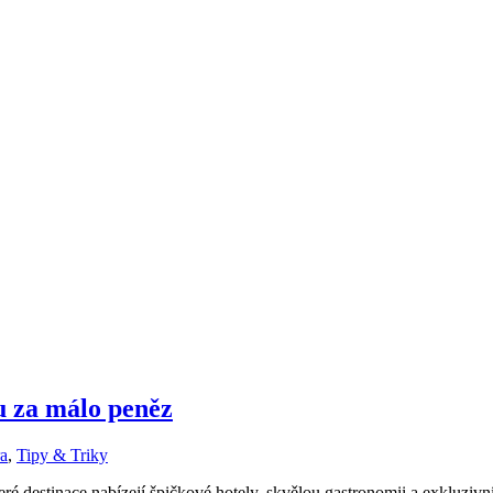
ou za málo peněz
ra
,
Tipy & Triky
ré destinace nabízejí špičkové hotely, skvělou gastronomii a exkluzivní