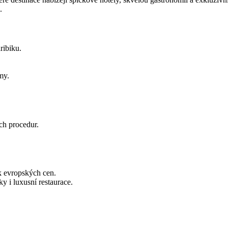
.
ribiku.
my.
ch procedur.
k evropských cen.
y i luxusní restaurace.