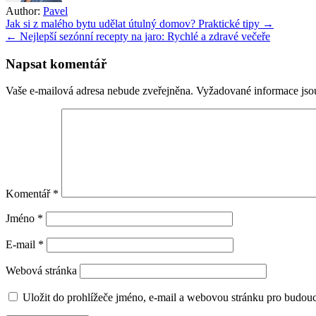
Author:
Pavel
Navigace
Jak si z malého bytu udělat útulný domov? Praktické tipy →
← Nejlepší sezónní recepty na jaro: Rychlé a zdravé večeře
pro
příspěvek
Napsat komentář
Vaše e-mailová adresa nebude zveřejněna.
Vyžadované informace js
Komentář
*
Jméno
*
E-mail
*
Webová stránka
Uložit do prohlížeče jméno, e-mail a webovou stránku pro budou