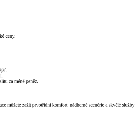
zké ceny.
jší.
í.
valitu za méně peněz.
e můžete zažít prvotřídní komfort, nádherné scenérie a skvělé služby z