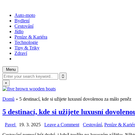
Skip
to
WOTODO?
rady, tipy a triky
Auto-moto
content
Bydlení
Cestování
Jídlo
Peníze & Kariéra
Technologie
Tipy & Triky
Zdraví
Menu
Search
for:
×
Domů
»
5 destinací, kde si užijete luxusní dovolenou za málo peněz
5 destinací, kde si užijete luxusní dovolen
on
Posted
Pavel
19. 3. 2025
Leave a Comment
Cestování
,
Peníze & Karié
5
in
Cestování nemusí být drahé, i když toužíte po luxusním zážitku. Někte