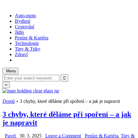
Skip
to
WOTODO?
rady, tipy a triky
Auto-moto
content
Bydlení
Cestování
Jídlo
Peníze & Kariéra
Technologie
Tipy & Triky
Zdraví
Menu
Search
for:
×
Domů
»
3 chyby, které děláme při spoření – a jak je napravit
3 chyby, které děláme při spoření – a jak
je napravit
on
Posted
Pavel
30. 3. 2025
Leave a Comment
Peníze & Kariéra
,
Tipy &