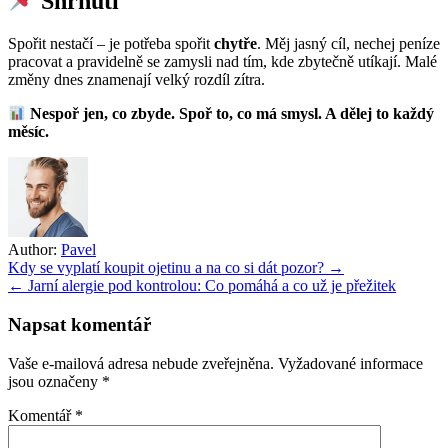
Shrnutí
Spořit nestačí – je potřeba spořit
chytře
. Měj jasný cíl, nechej peníze
pracovat a pravidelně se zamysli nad tím, kde zbytečně utíkají. Malé
změny dnes znamenají velký rozdíl zítra.
Nespoř jen, co zbyde. Spoř to, co má smysl. A dělej to každý
měsíc.
Author:
Pavel
Navigace
Kdy se vyplatí koupit ojetinu a na co si dát pozor? →
← Jarní alergie pod kontrolou: Co pomáhá a co už je přežitek
pro
příspěvek
Napsat komentář
Vaše e-mailová adresa nebude zveřejněna.
Vyžadované informace
jsou označeny
*
Komentář
*