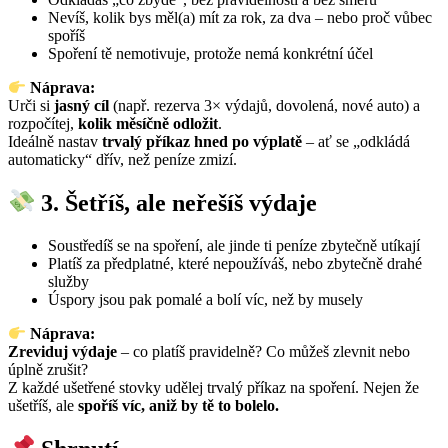
Nevíš, kolik bys měl(a) mít za rok, za dva – nebo proč vůbec
spoříš
Spoření tě nemotivuje, protože nemá konkrétní účel
Náprava:
Urči si
jasný cíl
(např. rezerva 3× výdajů, dovolená, nové auto) a
rozpočítej,
kolik měsíčně odložit
.
Ideálně nastav
trvalý příkaz hned po výplatě
– ať se „odkládá
automaticky“ dřív, než peníze zmizí.
3. Šetříš, ale neřešíš výdaje
Soustředíš se na spoření, ale jinde ti peníze zbytečně utíkají
Platíš za předplatné, které nepoužíváš, nebo zbytečně drahé
služby
Úspory jsou pak pomalé a bolí víc, než by musely
Náprava:
Zreviduj výdaje
– co platíš pravidelně? Co můžeš zlevnit nebo
úplně zrušit?
Z každé ušetřené stovky udělej trvalý příkaz na spoření. Nejen že
ušetříš, ale
spoříš víc, aniž by tě to bolelo.