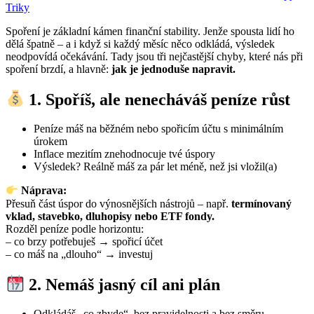
3
in
Triky
chyby,
Spoření je základní kámen finanční stability. Jenže spousta lidí ho
které
dělá špatně – a i když si každý měsíc něco odkládá, výsledek
děláme
neodpovídá očekávání. Tady jsou tři nejčastější chyby, které nás při
při
spoření brzdí, a hlavně:
jak je jednoduše napravit.
spoření
–
a
1. Spoříš, ale nenecháváš peníze růst
jak
je
Peníze máš na běžném nebo spořicím účtu s minimálním
napravit
úrokem
Inflace mezitím znehodnocuje tvé úspory
Výsledek? Reálně máš za pár let méně, než jsi vložil(a)
Náprava:
Přesuň část úspor do výnosnějších nástrojů – např.
termínovaný
vklad, stavebko, dluhopisy nebo ETF fondy.
Rozděl peníze podle horizontu:
– co brzy potřebuješ → spořicí účet
– co máš na „dlouho“ → investuj
2. Nemáš jasný cíl ani plán
Odkládáš „co zbyde“, bez pravidelnosti a bez směru